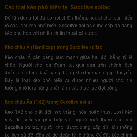
Các loại kèo phổ biến tại Socolive xoilac
Để tận dụng tối đa cơ hội chiến thắng, người chơi cần hiểu
rõ các loại kèo phổ biến.
Socolive xoilac
cung cấp đa dạng
kèo phù hợp với nhiều chiến thuật cá cược.
Kèo châu Á (Handicap) trong Socolive xoilac
Kèo châu Á cân bằng sức mạnh giữa hai đội bằng tỷ lệ
chấp. Người chơi dự đoán kết quả dựa trên chênh lệch
điểm, giúp tăng khả năng thắng khi đội mạnh gặp đội yếu.
Đây là loại kèo phổ biến và được nhiều người chơi tin
tưởng nhờ khả năng phản ánh sát thực lực đội bóng.
Kèo châu Âu (1X2) trong Socolive xoilac
Kèo 1X2 cho biết đội nào thắng, hòa hoặc thua. Loại kèo
này dễ hiểu và phù hợp với người mới tham gia. Với
Socolive xoilac
, người chơi được cung cấp dữ liệu thống
kê, lịch sử đối đầu và dự đoán tỷ lệ thắng để đặt kèo chính