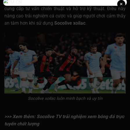
Dịch vụ chăm sóc khách hàng 24/7 giải đáp mọi thắc mắc,
×
cung cấp tư vấn chiến thuật và hỗ trợ kỹ thuật. Điều này
nâng cao trải nghiệm cá cược và giúp người chơi cảm thấy
an tâm hơn khi sử dụng
Socolive xoilac
.
Socolive xoilac luôn minh bạch và uy tín
>>> Xem thêm:
Socolive TV trải nghiệm xem bóng đá trực
tuyến chất lượng