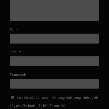
Tên
*
Email
*
Trang web
Lưu tên của tôi, email, và trang web trong trình duyệt
này cho lần bình luận kế tiếp của tôi.