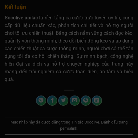
Kết luận
Socolive xoilac
là nền tảng cá cược trực tuyến uy tín, cung
cấp dữ liệu chuẩn xác, phân tích chi tiết và hỗ trợ người
chơi tối ưu chiến thuật. Bằng cách nắm vững cách đọc kèo,
quản lý vốn thông minh, theo dõi biến động kèo và áp dụng
các chiến thuật cá cược thông minh, người chơi có thể tận
dụng tối đa cơ hội chiến thắng. Sự minh bạch, công nghệ
hiện đại và dịch vụ hỗ trợ chuyên nghiệp của trang này
mang đến trải nghiệm cá cược toàn diện, an tâm và hiệu
quả.
Mục nhập này đã được đăng trong
Tin tức Socolive
. Đánh dấu trang
permalink
.