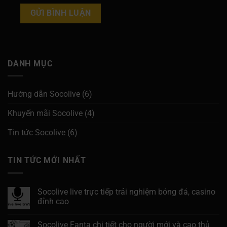
DANH MỤC
Hướng dẫn Socolive
(6)
Khuyến mãi Socolive
(4)
Tin tức Socolive
(6)
TIN TỨC MỚI NHẤT
Socolive live trực tiếp trải nghiệm bóng đá, casino
đỉnh cao
Socolive Fanta chi tiết cho người mới và cao thủ