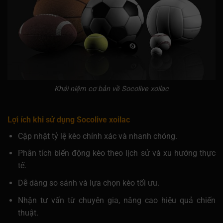
Khái niệm cơ bản về Socolive xoilac
Lợi ích khi sử dụng Socolive xoilac
Cập nhật tỷ lệ kèo chính xác và nhanh chóng.
Phân tích biến động kèo theo lịch sử và xu hướng thực
tế.
Dễ dàng so sánh và lựa chọn kèo tối ưu.
Nhận tư vấn từ chuyên gia, nâng cao hiệu quả chiến
thuật.