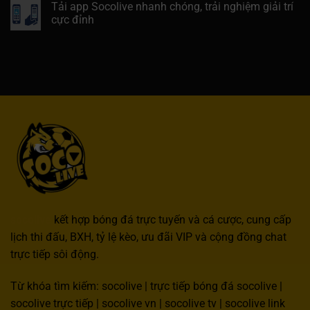
Tải app Socolive nhanh chóng, trải nghiệm giải trí
cực đỉnh
socolive
kết hợp bóng đá trực tuyến và cá cược, cung cấp
lịch thi đấu, BXH, tỷ lệ kèo, ưu đãi VIP và cộng đồng chat
trực tiếp sôi động.
Từ khóa tìm kiếm: socolive | trực tiếp bóng đá socolive |
socolive trực tiếp | socolive vn | socolive tv | socolive link