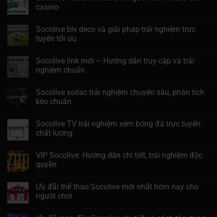
casino
Socolive blv deco và giải pháp trải nghiệm trực
tuyến tối ưu
Socolive link mới – Hướng dẫn truy cập và trải
nghiệm chuẩn
Socolive xoilac trải nghiệm chuyên sâu, phân tích
kèo chuẩn
Socolive TV trải nghiệm xem bóng đá trực tuyến
chất lượng
VIP Socolive: Hướng dẫn chi tiết, trải nghiệm độc
quyền
Ưu đãi thể thao Socolive mới nhất hôm nay cho
người chơi